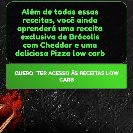
Além de todas essas
receitas, você ainda
aprenderá uma receita
exclusiva de Brócolis
com Cheddar e uma
deliciosa Pizza low carb
QUERO TER ACESSO ÀS RECEITAS LOW
CARB