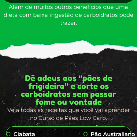
Além de muitos outros benefícios que uma
dieta com baixa ingestão de carboidratos pode
trazer.
Dê adeus aos “pães de
frigideira” e corte os
carboidratos sem passar
fome ou vontade
Veja todas as receitas que você vai aprender
no Curso de Pães Low Carb.
Ciabata
Pão Australiano