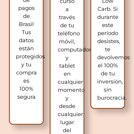
de
Low
curso
pagos
Carb. Si
a
de
durante
través
Brasil
este
de tu
Tus
período
teléfono
datos
desistes,
móvil,
están
te
computador
protegidos
devolvemos
y
y tu
el 100%
tablet
compra
de tu
en
es
inversión,
cualquier
100%
sin
momento
segura
burocracia.
y
desde
cualquier
lugar
del