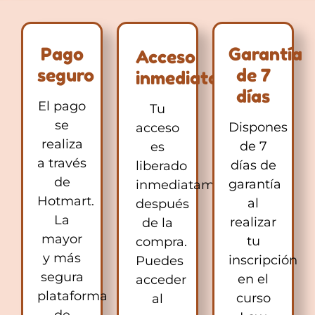
Pago
Garantía
Acceso
seguro
de 7
inmediato
días
El pago
Tu
se
Dispones
acceso
realiza
de 7
es
a través
días de
liberado
de
garantía
inmediatamente
Hotmart.
al
después
La
realizar
de la
mayor
tu
compra.
y más
inscripción
Puedes
segura
en el
acceder
plataforma
curso
al