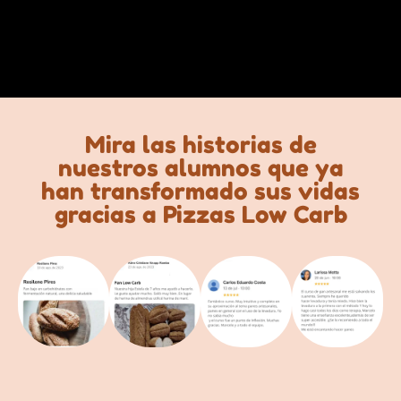
Mira las historias de
nuestros alumnos que ya
han transformado sus vidas
gracias a Pizzas Low Carb