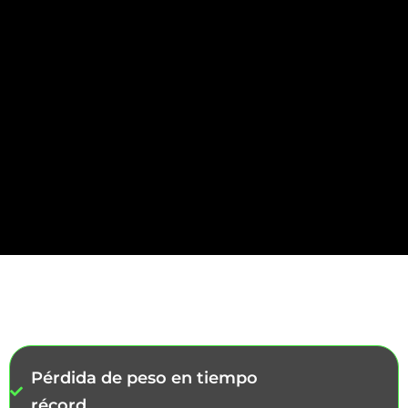
Low Carb es para aquellos
que buscan estos 10
beneficios en una sola dieta
Pérdida de peso en tiempo
récord